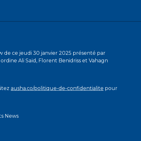
 de ce jeudi 30 janvier 2025 présenté par
rdine Ali Saïd, Florent Benidriss et Vahagn
sitez
ausha.co/politique-de-confidentialite
pour
rts News