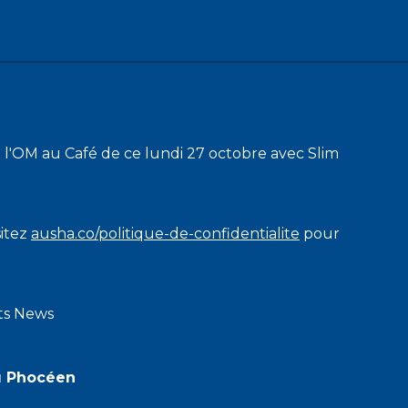
 l'OM au Café de ce lundi 27 octobre avec Slim
sitez
ausha.co/politique-de-confidentialite
pour
rts News
u Phocéen