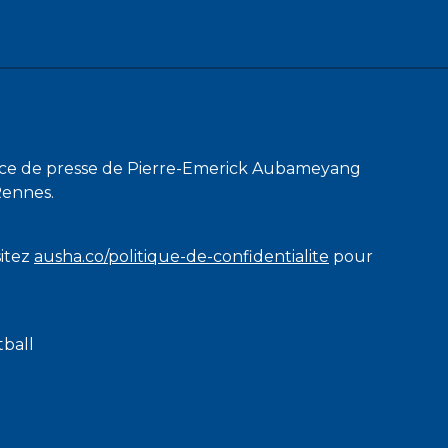
nce de presse de Pierre-Emerick Aubameyang
 Rennes.
sitez
ausha.co/politique-de-confidentialite
pour
tball