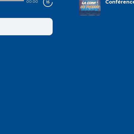
00:00
Conférenc
lephoceen