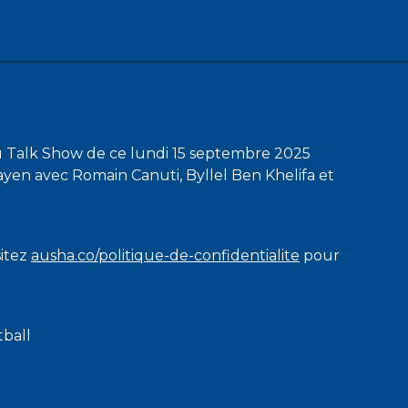
u Talk Show de ce lundi 15 septembre 2025
yen avec Romain Canuti, Byllel Ben Khelifa et
sitez
ausha.co/politique-de-confidentialite
pour
tball