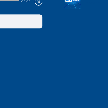
00:00
lephoceen