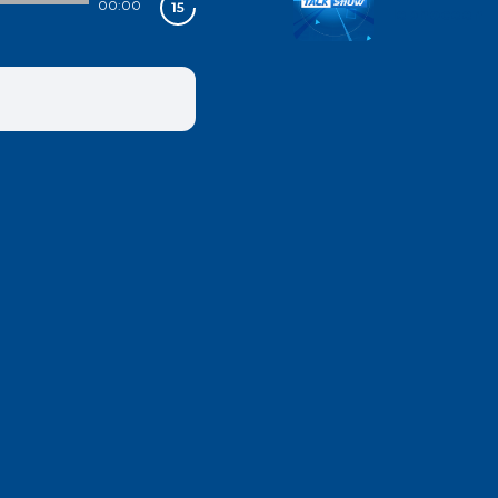
00:00
lephoceen