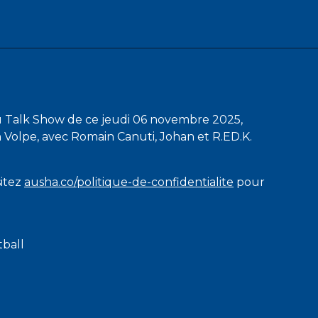
u Talk Show de ce jeudi 06 novembre 2025,
 Volpe, avec Romain Canuti, Johan et R.ED.K.
sitez
ausha.co/politique-de-confidentialite
pour
tball