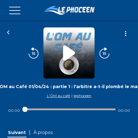
OM au Café 01/04/24 : partie 1 : l'arbitre a-t-il plombé le m
L'OM au café
|
lephoceen
00:00
00:00
|
Suivant
À propos