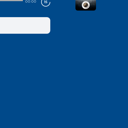
00:00
lephoceen