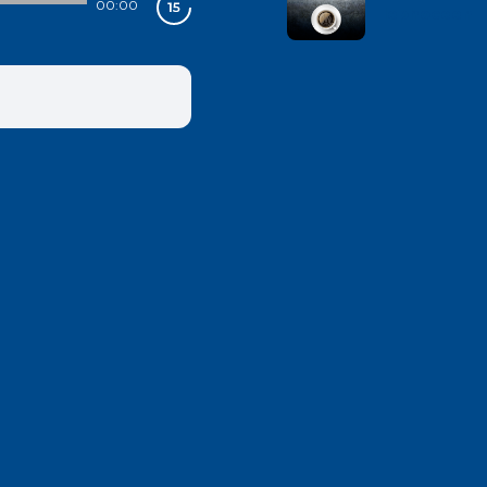
00:00
lephoceen