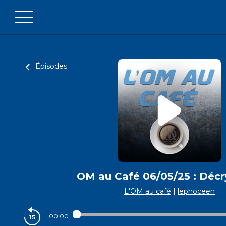
Épisodes
OM au Café 06/05/25 : Déc
L'OM au café
|
lephoceen
00:00