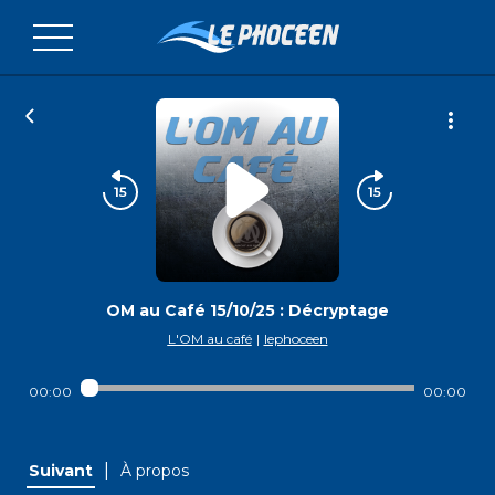
OM au Café 15/10/25 : Décryptage
L'OM au café
|
lephoceen
00:00
00:00
|
Suivant
À propos