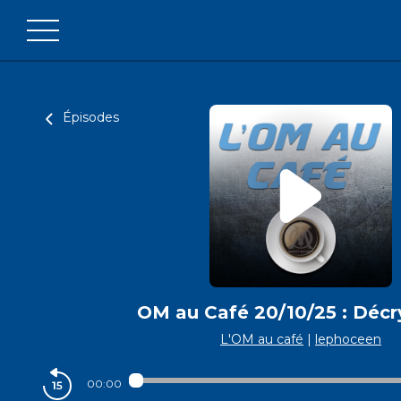
Épisodes
OM au Café 20/10/25 : Déc
L'OM au café
|
lephoceen
00:00