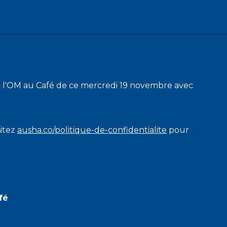
e l'OM au Café de ce mercredi 19 novembre avec
sitez
ausha.co/politique-de-confidentialite
pour
fé