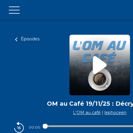
Épisodes
OM au Café 19/11/25 : Décr
L'OM au café
|
lephoceen
00:00