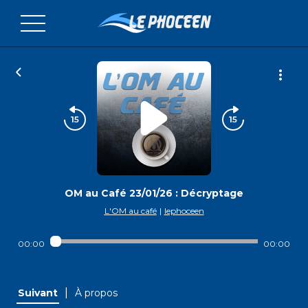
OM au Café 23/01/26 : Décryptage
L'OM au café
|
lephoceen
00:00
00:00
|
Suivant
À propos