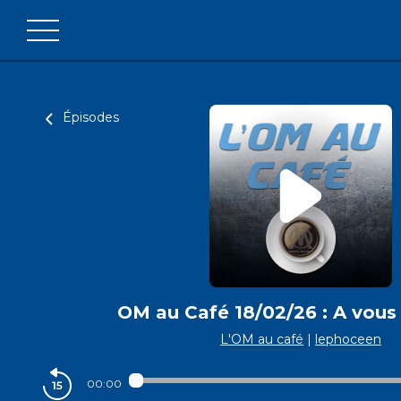
Épisodes
OM au Café 18/02/26 : A vous 
L'OM au café
|
lephoceen
00:00