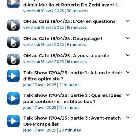
d'Amir Murillo et Roberto De Zerbi avant la
Published At
réception de Montpellier
Time
vendredi 18 avril 2025
38 minutes
OM au Café 18/04/25 : L'OM en questions
Published At
Time
vendredi 18 avril 2025
16 minutes
OM au Café 18/04/25 : Décryptage !
Published At
Time
vendredi 18 avril 2025
9 minutes
OM au Café 18/04/25 : A vous la parole !
Published At
Time
vendredi 18 avril 2025
16 minutes
Talk Show 17/04/25 : partie 1 : A-t-on le droit
d'être optimiste ?
Published At
Time
jeudi 17 avril 2025
21 minutes
Talk Show 17/04/25 : partie 2 : Quelles idées
pour contourner les blocs bas ?
Published At
Time
jeudi 17 avril 2025
12 minutes
Talk Show 17/04/25 : partie 3 : Avant-match
OM-Montpellier
Published At
Time
jeudi 17 avril 2025
20 minutes