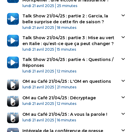
Montpellier : une victoire si rassurante ?
Published At
Time
lundi 21 avril 2025
25 minutes
Talk Show 21/04/25 : partie 2 : Garcia, la
belle surprise de cette fin de saison ?
Published At
Time
lundi 21 avril 2025
18 minutes
Talk Show 21/04/25 : partie 3 : Mise au vert
en Italie : qu’est-ce que ça peut changer ?
Published At
Time
lundi 21 avril 2025
15 minutes
Talk Show 21/04/25 : partie 4 : Questions /
Réponses
Published At
Time
lundi 21 avril 2025
12 minutes
OM au Café 21/04/25 : L'OM en questions
Published At
Time
lundi 21 avril 2025
21 minutes
OM au Café 21/04/25 : Décryptage
Published At
Time
lundi 21 avril 2025
12 minutes
OM au Café 21/04/25 : A vous la parole !
Published At
Time
lundi 21 avril 2025
16 minutes
Intégrale de la conférence de presse