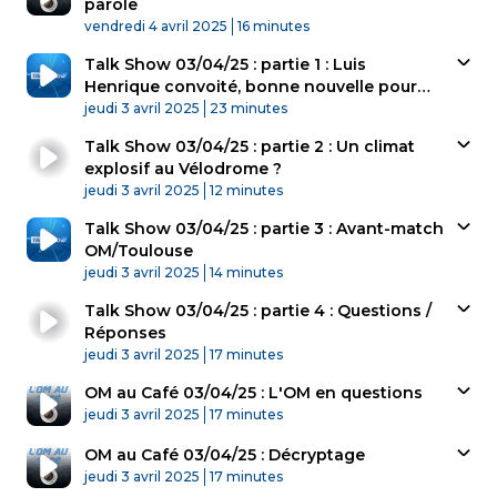
parole
Published At
Time
vendredi 4 avril 2025
16 minutes
Talk Show 03/04/25 : partie 1 : Luis
Henrique convoité, bonne nouvelle pour
Published At
l’OM ?
Time
jeudi 3 avril 2025
23 minutes
Talk Show 03/04/25 : partie 2 : Un climat
explosif au Vélodrome ?
Published At
Time
jeudi 3 avril 2025
12 minutes
Talk Show 03/04/25 : partie 3 : Avant-match
OM/Toulouse
Published At
Time
jeudi 3 avril 2025
14 minutes
Talk Show 03/04/25 : partie 4 : Questions /
Réponses
Published At
Time
jeudi 3 avril 2025
17 minutes
OM au Café 03/04/25 : L'OM en questions
Published At
Time
jeudi 3 avril 2025
17 minutes
OM au Café 03/04/25 : Décryptage
Published At
Time
jeudi 3 avril 2025
17 minutes