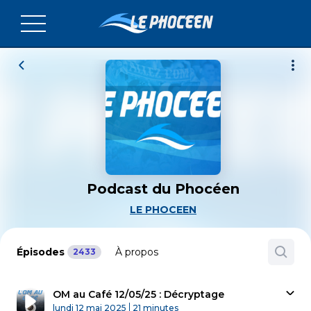
Podcast du Phocéen
LE PHOCEEN
Épisodes
À propos
2433
OM au Café 12/05/25 : Décryptage
Published At
Time
lundi 12 mai 2025
21 minutes