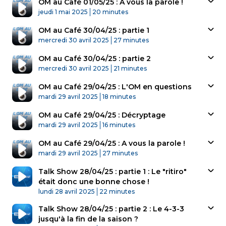
OM au Café 01/05/25 : A vous la parole !
Published At
Time
jeudi 1 mai 2025
20 minutes
OM au Café 30/04/25 : partie 1
Published At
Time
mercredi 30 avril 2025
27 minutes
OM au Café 30/04/25 : partie 2
Published At
Time
mercredi 30 avril 2025
21 minutes
OM au Café 29/04/25 : L'OM en questions
Published At
Time
mardi 29 avril 2025
18 minutes
OM au Café 29/04/25 : Décryptage
Published At
Time
mardi 29 avril 2025
16 minutes
OM au Café 29/04/25 : A vous la parole !
Published At
Time
mardi 29 avril 2025
27 minutes
Talk Show 28/04/25 : partie 1 : Le "ritiro"
était donc une bonne chose !
Published At
Time
lundi 28 avril 2025
22 minutes
Talk Show 28/04/25 : partie 2 : Le 4-3-3
jusqu'à la fin de la saison ?