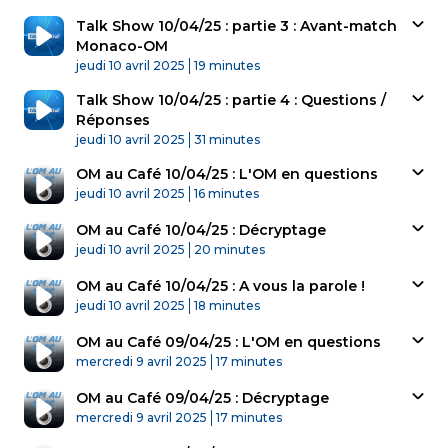
Talk Show 10/04/25 : partie 3 : Avant-match
Monaco-OM
Published At
Time
jeudi 10 avril 2025
19 minutes
Talk Show 10/04/25 : partie 4 : Questions /
Réponses
Published At
Time
jeudi 10 avril 2025
31 minutes
OM au Café 10/04/25 : L'OM en questions
Published At
Time
jeudi 10 avril 2025
16 minutes
OM au Café 10/04/25 : Décryptage
Published At
Time
jeudi 10 avril 2025
20 minutes
OM au Café 10/04/25 : A vous la parole !
Published At
Time
jeudi 10 avril 2025
18 minutes
OM au Café 09/04/25 : L'OM en questions
Published At
Time
mercredi 9 avril 2025
17 minutes
OM au Café 09/04/25 : Décryptage
Published At
Time
mercredi 9 avril 2025
17 minutes