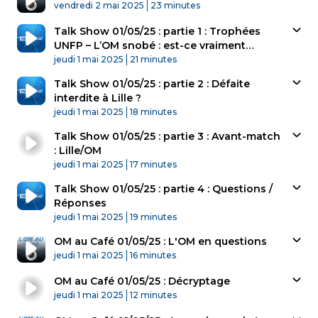
Published At
Time
vendredi 2 mai 2025
23 minutes
Talk Show 01/05/25 : partie 1 : Trophées
UNFP – L’OM snobé : est-ce vraiment
Published At
important ?
Time
jeudi 1 mai 2025
21 minutes
Talk Show 01/05/25 : partie 2 : Défaite
interdite à Lille ?
Published At
Time
jeudi 1 mai 2025
18 minutes
Talk Show 01/05/25 : partie 3 : Avant-match
: Lille/OM
Published At
Time
jeudi 1 mai 2025
17 minutes
Talk Show 01/05/25 : partie 4 : Questions /
Réponses
Published At
Time
jeudi 1 mai 2025
19 minutes
OM au Café 01/05/25 : L'OM en questions
Published At
Time
jeudi 1 mai 2025
16 minutes
OM au Café 01/05/25 : Décryptage
Published At
Time
jeudi 1 mai 2025
12 minutes