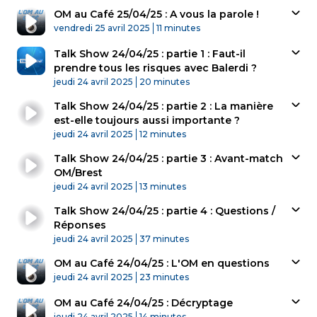
OM au Café 25/04/25 : A vous la parole !
Published At
Time
vendredi 25 avril 2025
11 minutes
Talk Show 24/04/25 : partie 1 : Faut-il
prendre tous les risques avec Balerdi ?
Published At
Time
jeudi 24 avril 2025
20 minutes
Talk Show 24/04/25 : partie 2 : La manière
est-elle toujours aussi importante ?
Published At
Time
jeudi 24 avril 2025
12 minutes
Talk Show 24/04/25 : partie 3 : Avant-match
OM/Brest
Published At
Time
jeudi 24 avril 2025
13 minutes
Talk Show 24/04/25 : partie 4 : Questions /
Réponses
Published At
Time
jeudi 24 avril 2025
37 minutes
OM au Café 24/04/25 : L'OM en questions
Published At
Time
jeudi 24 avril 2025
23 minutes
OM au Café 24/04/25 : Décryptage
Published At
Time
jeudi 24 avril 2025
14 minutes