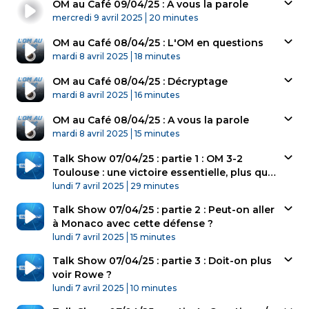
OM au Café 09/04/25 : A vous la parole
Published At
Time
mercredi 9 avril 2025
20 minutes
OM au Café 08/04/25 : L'OM en questions
Published At
Time
mardi 8 avril 2025
18 minutes
OM au Café 08/04/25 : Décryptage
Published At
Time
mardi 8 avril 2025
16 minutes
OM au Café 08/04/25 : A vous la parole
Published At
Time
mardi 8 avril 2025
15 minutes
Talk Show 07/04/25 : partie 1 : OM 3-2
Toulouse : une victoire essentielle, plus que
Published At
rassurante ?
Time
lundi 7 avril 2025
29 minutes
Talk Show 07/04/25 : partie 2 : Peut-on aller
à Monaco avec cette défense ?
Published At
Time
lundi 7 avril 2025
15 minutes
Talk Show 07/04/25 : partie 3 : Doit-on plus
voir Rowe ?
Published At
Time
lundi 7 avril 2025
10 minutes