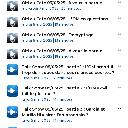
OM au Café 07/05/25 ; A vous la parole
Published At
Time
mercredi 7 mai 2025
32 minutes
OM au Café 06/05/25 : L'OM en questions
Published At
Time
mardi 6 mai 2025
19 minutes
OM au Café 06/05/25 : Décryptage
Published At
Time
mardi 6 mai 2025
13 minutes
OM au Café 06/05/25 ; A vous la parole
Published At
Time
mardi 6 mai 2025
18 minutes
Talk Show 05/05/25 : partie 1 : L’OM prend-il
trop de risques dans ses relances courtes ?
Published At
Time
lundi 5 mai 2025
21 minutes
Talk Show 05/05/25 : partie 2 : L’OM a-t-il
fait le plus dur ?
Published At
Time
lundi 5 mai 2025
14 minutes
Talk Show 05/05/25 : partie 3 : Garcia et
Murillo titulaires l’an prochain ?
Published At
Time
lundi 5 mai 2025
14 minutes