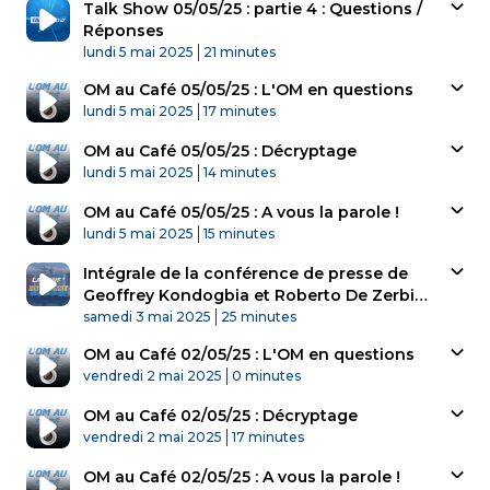
Talk Show 05/05/25 : partie 4 : Questions /
Réponses
Published At
Time
lundi 5 mai 2025
21 minutes
OM au Café 05/05/25 : L'OM en questions
Published At
Time
lundi 5 mai 2025
17 minutes
OM au Café 05/05/25 : Décryptage
Published At
Time
lundi 5 mai 2025
14 minutes
OM au Café 05/05/25 : A vous la parole !
Published At
Time
lundi 5 mai 2025
15 minutes
Intégrale de la conférence de presse de
Geoffrey Kondogbia et Roberto De Zerbi
Published At
avant le déplacement à Lille
Time
samedi 3 mai 2025
25 minutes
OM au Café 02/05/25 : L'OM en questions
Published At
Time
vendredi 2 mai 2025
0 minutes
OM au Café 02/05/25 : Décryptage
Published At
Time
vendredi 2 mai 2025
17 minutes
OM au Café 02/05/25 : A vous la parole !