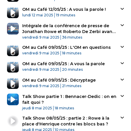
OM au Café 12/05/25 : A vous la parole !
Published At
Time
lundi 12 mai 2025
19 minutes
Intégrale de la conférence de presse de
Jonathan Rowe et Roberto De Zerbi avant
Published At
le déplacement au Havre
Time
vendredi 9 mai 2025
36 minutes
OM au Café 09/05/25 : L'OM en questions
Published At
Time
vendredi 9 mai 2025
18 minutes
OM au Café 09/05/25 : A vous la parole
Published At
Time
vendredi 9 mai 2025
20 minutes
OM au Café 09/05/25 : Décryptage
Published At
Time
vendredi 9 mai 2025
21 minutes
Talk Show partie 1 : Bennacer-Dedic : on en
fait quoi ?
Published At
Time
jeudi 8 mai 2025
18 minutes
Talk Show 08/05/25 : partie 2 : Rowe à la
place d'Henrique contre les blocs bas ?
Published At
Time
jeudi 8 mai 2025
10 minutes