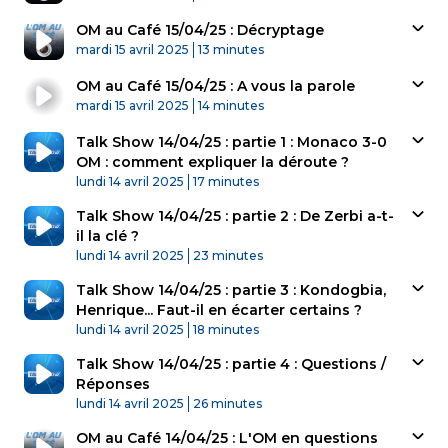
OM au Café 15/04/25 : Décryptage
Published At
Time
mardi 15 avril 2025
13 minutes
OM au Café 15/04/25 : A vous la parole
Published At
Time
mardi 15 avril 2025
14 minutes
Talk Show 14/04/25 : partie 1 : Monaco 3-0
OM : comment expliquer la déroute ?
Published At
Time
lundi 14 avril 2025
17 minutes
Talk Show 14/04/25 : partie 2 : De Zerbi a-t-
il la clé ?
Published At
Time
lundi 14 avril 2025
23 minutes
Talk Show 14/04/25 : partie 3 : Kondogbia,
Henrique... Faut-il en écarter certains ?
Published At
Time
lundi 14 avril 2025
18 minutes
Talk Show 14/04/25 : partie 4 : Questions /
Réponses
Published At
Time
lundi 14 avril 2025
26 minutes
OM au Café 14/04/25 : L'OM en questions