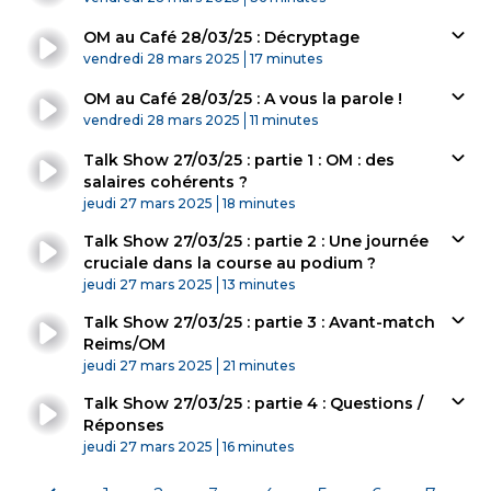
OM au Café 28/03/25 : Décryptage
Published At
Time
vendredi 28 mars 2025
17 minutes
OM au Café 28/03/25 : A vous la parole !
Published At
Time
vendredi 28 mars 2025
11 minutes
Talk Show 27/03/25 : partie 1 : OM : des
salaires cohérents ?
Published At
Time
jeudi 27 mars 2025
18 minutes
Talk Show 27/03/25 : partie 2 : Une journée
cruciale dans la course au podium ?
Published At
Time
jeudi 27 mars 2025
13 minutes
Talk Show 27/03/25 : partie 3 : Avant-match
Reims/OM
Published At
Time
jeudi 27 mars 2025
21 minutes
Talk Show 27/03/25 : partie 4 : Questions /
Réponses
Published At
Time
jeudi 27 mars 2025
16 minutes