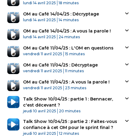
Published At
Time
lundi 14 avril 2025
18 minutes
OM au Café 14/04/25 : Décryptage
Published At
Time
lundi 14 avril 2025
14 minutes
OM au Café 14/04/25 : A vous la parole !
Published At
Time
lundi 14 avril 2025
24 minutes
OM au Café 11/04/25 : L'OM en questions
Published At
Time
vendredi 11 avril 2025
15 minutes
OM au Café 11/04/25 : Décryptage
Published At
Time
vendredi 11 avril 2025
11 minutes
OM au Café 11/04/25 : A vous la parole !
Published At
Time
vendredi 11 avril 2025
23 minutes
Talk Show 10/04/25 : partie 1 : Bennacer,
c'est décevant ?
Published At
Time
jeudi 10 avril 2025
20 minutes
Talk Show 10/04/25 : partie 2 : Faites-vous
confiance à cet OM pour le sprint final ?
Published At
Time
jeudi 10 avril 2025
12 minutes