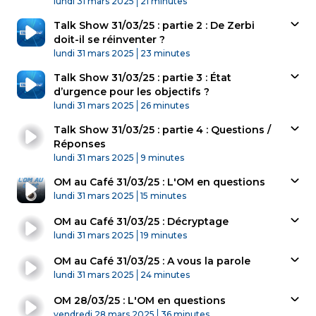
Published At
Time
lundi 31 mars 2025
21 minutes
Talk Show 31/03/25 : partie 2 : De Zerbi
doit-il se réinventer ?
Published At
Time
lundi 31 mars 2025
23 minutes
Talk Show 31/03/25 : partie 3 : État
d’urgence pour les objectifs ?
Published At
Time
lundi 31 mars 2025
26 minutes
Talk Show 31/03/25 : partie 4 : Questions /
Réponses
Published At
Time
lundi 31 mars 2025
9 minutes
OM au Café 31/03/25 : L'OM en questions
Published At
Time
lundi 31 mars 2025
15 minutes
OM au Café 31/03/25 : Décryptage
Published At
Time
lundi 31 mars 2025
19 minutes
OM au Café 31/03/25 : A vous la parole
Published At
Time
lundi 31 mars 2025
24 minutes
OM 28/03/25 : L'OM en questions
Published At
Time
vendredi 28 mars 2025
36 minutes