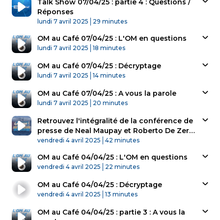
Talk Show 07/04/25 : partie 4 : Questions /
Réponses
Published At
Time
lundi 7 avril 2025
29 minutes
OM au Café 07/04/25 : L'OM en questions
Published At
Time
lundi 7 avril 2025
18 minutes
OM au Café 07/04/25 : Décryptage
Published At
Time
lundi 7 avril 2025
14 minutes
OM au Café 07/04/25 : A vous la parole
Published At
Time
lundi 7 avril 2025
20 minutes
Retrouvez l'intégralité de la conférence de
presse de Neal Maupay et Roberto De Zerbi
Published At
avant la réception de Toulouse
Time
vendredi 4 avril 2025
42 minutes
OM au Café 04/04/25 : L'OM en questions
Published At
Time
vendredi 4 avril 2025
22 minutes
OM au Café 04/04/25 : Décryptage
Published At
Time
vendredi 4 avril 2025
13 minutes
OM au Café 04/04/25 : partie 3 : A vous la